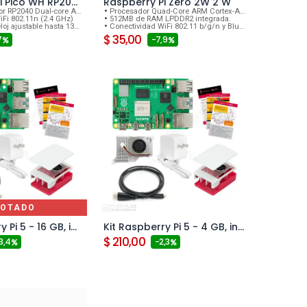
Raspberry Pi Pico WH RP2040 con WiFi y header soldado
Raspberry Pi Zero 2W 2 W
2040 Dual-core Arm Cortex-M0+
Procesador Quad-Core ARM Cortex-A53 a 1GHz.
iFi 802.11n (2.4 GHz)
512MB de RAM LPDDR2 integrada.
j ajustable hasta 133 MHz
Conectividad WiFi 802.11 b/g/n y Bluetooth 4.2 BLE.
$
35,00
7
- 7,9
OTADO
Kit Raspberry Pi 5 - 16 GB, incluye case Oficial, disipador de calor activo y cargador oficial 5.1V 5A 27W USB-C
Kit Raspberry Pi 5 - 4 GB, incluye case Oficial, disipador de calor activo y cargador oficial 5.1V 5A 27W USB-C
Agregar al carrito
$
210,00
 3,4
- 2,3