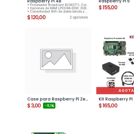
Raspberry Pi 4B
Raspberry Pi 5
Agregar al
Procesador Broadcom BCM2711, Cortex-A72 de 64 bits y 4 núcleos a 1.5 GHz
$
155,00
Opciones de RAM LPDDR4-3200: 2GB, 4GB o 8GB
Conectividad WiFi de doble banda y Bluetooth 5.0
$
120,00
2 opciones
AGOT
Case para Raspberry Pi Zero W/2W de ABS color negro
Agregar al carrito
$
3,00
$
165,00
- 9,1