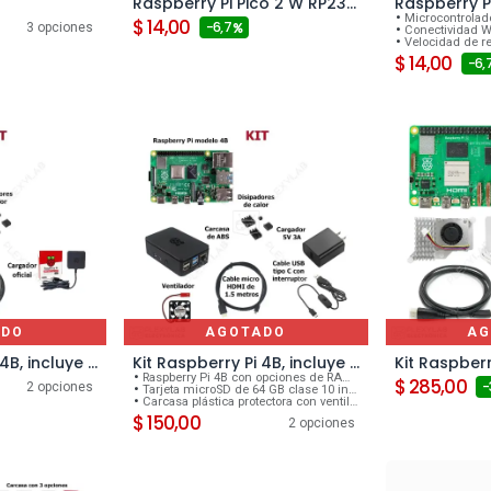
Raspberry Pi Pico 2 W RP2350
 carrito
Microcontrolador RP
$
14,00
- 6,7
3 opciones
Conectividad W
Velocidad de relo
$
14,00
- 6,
ADO
AGOTADO
AG
Kit Raspberry Pi 4B, incluye RPi, micro SD 64 GB, carcasa, cable uHDMI 4K, fuente oficial, ventilador y 4 disipadores
Kit Raspberry Pi 4B, incluye RPi, micro SD 64 GB, carcasa, fuente genérica, cable uHDMI, ventilador y 4 disipadores
Raspberry Pi 4B con opciones de RAM: 2GB, 4GB o 8GB.
$
285,00
-
2 opciones
Tarjeta microSD de 64 GB clase 10 incluida.
Carcasa plástica protectora con ventilación.
$
150,00
2 opciones