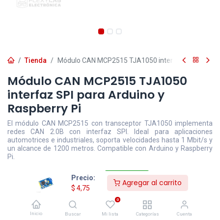
Tienda
Módulo CAN MCP2515 TJA1050 interfaz SPI para Ard
Módulo CAN MCP2515 TJA1050
interfaz SPI para Arduino y
Raspberry Pi
El módulo CAN MCP2515 con transceptor TJA1050 implementa
redes CAN 2.0B con interfaz SPI. Ideal para aplicaciones
automotrices e industriales, soporta velocidades hasta 1 Mbit/s y
un alcance de 1200 metros. Compatible con Arduino y Raspberry
Pi.
$
4,75
- 9,5
$
5,25
Precio:
Agregar al carrito
$
4,75
0
Disponible
Efectivo/Transferencia
Incluye IVA
Inicio
Precio exclusivo sitio web
Buscar
Mi lista
Categorías
Cuenta