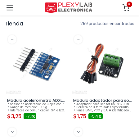
0
Tienda
269 productos encontrados
Módulo acelerómetro ADXL345 GY-291 sensor de aceleración de 3 ejes
Módulo adaptador para sonda de temperatura DS18B20
Sensor de aceleración de 3 ejes con resolución de 13 bits.
Adaptador para sensor DS18B20 impermeable.
Rango de medición: ±16 g.
Bornera de 3 terminales tipo tornillo.
Interfaces de comunicación: SPI e I2C.
Pines GND, VCC y DATA identificados en la PCB.
$
3,25
$
1,75
- 7,1
- 5,4