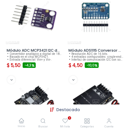
Módulo ADC MCP3421 I2C delta-sigma conversor analógico a digital
Módulo ADS1115 Conversor Analógico Digital ADC de 16 bits
Convertidor analógico a digital de 18 bits.
Resolución ADC de 16 bits.
Basado en el chip MCP3421.
4 entradas configurables: single-ended o diferenciales.
Entrada diferencial: Vin+ y Vin-.
Interfaz de comunicación I2C con soporte para múltiples direcciones.
$
5,50
$
4,50
- 4,3
- 10,0
Destacado
0
Inicio
Buscar
Mi lista
Categorías
Cuenta