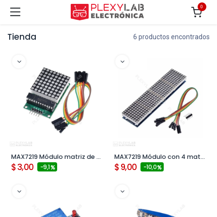
0
Tienda
6 productos encontrados
MAX7219 Módulo matriz de LEDs 8x8 5V cátodo común
MAX7219 Módulo con 4 matrices de LEDs 8x8 5V cátodo común color rojo
$
3,00
$
9,00
- 9,1
- 10,0