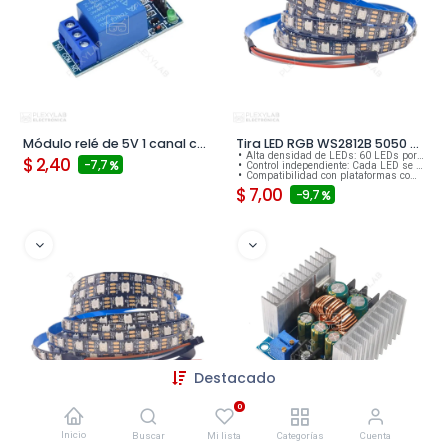
Módulo relé de 5V 1 canal con LEDs
Tira LED RGB WS2812B 5050 SMD de 1 metro con 60 LEDs por metro
Alta densidad de LEDs: 60 LEDs por metro para iluminación uniforme y vibrante.
$
2,40
- 7,7
Control independiente: Cada LED se maneja individualmente mediante un chip WS2812B.
Compatibilidad con plataformas como Arduino, ESP32 y Raspberry Pi.
$
7,00
- 9,7
Destacado
0
Inicio
Buscar
Mi lista
Categorías
Cuenta
Tira LED RGB WS2812B 5050 SMD de 5 metros con 60 LEDs por metro
SZBK07 Módulo convertidor reductor DC-DC Buck Step Down 300W 20A, fuente de alimentación, controlador para LEDs