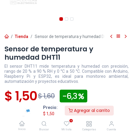
Tienda
Sensor de temperatura y humedad DHT11
Sensor de temperatura y
humedad DHT11
El sensor DHT11 mide temperatura y humedad con precisión,
rango de 20 % a 90 % RH y 0 °C a 50 °C. Compatible con Arduino,
Raspberry Pi y ESP32, es ideal para monitoreo ambiental,
automatización y proyectos educativos.
$
1,50
- 6,3
$
1,60
Precio:
Disponible
Efectivo/Transferencia
Incluye IVA
Agregar al carrito
$
1,50
Precio exclusivo sitio web
0
Los pedidos
confirmados
después de las 16:30 para
Inicio
Buscar
Mi lista
Categorías
Cuenta