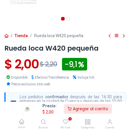
Tienda
Rueda loca W420 pequeña
Rueda loca W420 pequeña
$
2,00
- 9,1
$
2,20
Disponible
Efectivo/Transferencia
Incluye IVA
Precio exclusivo sitio web
Los pedidos
confirmados
después de las 16:30 para
entregas en la ciudad de Cuenca y después de las 15:00
para envíos al resto del país, serán procesados el
Precio:
Agregar al carrito
siguiente día hábil
.
$
2,00
0
Inicio
Buscar
Mi lista
Categorías
Cuenta
Agregar al carrito