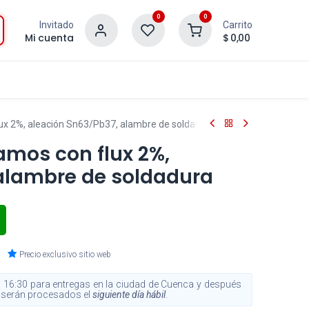
0
0
Invitado
Carrito
Mi cuenta
$
0,00
lux 2%, aleación Sn63/Pb37, alambre de soldadura
amos con flux 2%,
alambre de soldadura
Precio exclusivo sitio web
 16:30 para entregas en la ciudad de Cuenca y después
s, serán procesados el
siguiente día hábil
.