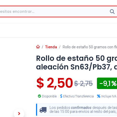
Tienda
Rollo de estaño 50 gramos con f
Rollo de estaño 50 gr
aleación Sn63/Pb37, 
$
2,50
- 9,1
$
2,75
Disponible
Efectivo/Transferencia
Incluye IVA
Los pedidos
confirmados
después de las
de las 15:00 para envíos al resto del paí