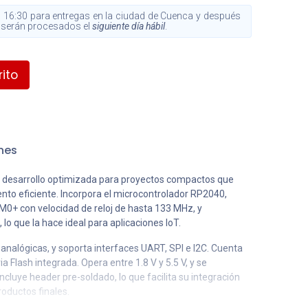
 16:30 para entregas en la ciudad de Cuenca y después
s, serán procesados el
siguiente día hábil
.
ito
nes
e desarrollo optimizada para proyectos compactos que
nto eficiente. Incorpora el microcontrolador RP2040,
0+ con velocidad de reloj de hasta 133 MHz, y
 lo que la hace ideal para aplicaciones IoT.
analógicas, y soporta interfaces UART, SPI e I2C. Cuenta
lash integrada. Opera entre 1.8 V y 5.5 V, y se
cluye header pre-soldado, lo que facilita su integración
oductos finales.