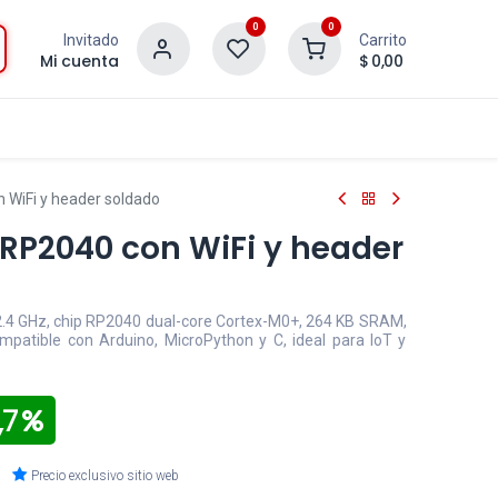
0
0
Invitado
Carrito
Mi cuenta
$
0,00
 WiFi y header soldado
 RP2040 con WiFi y header
 2.4 GHz, chip RP2040 dual-core Cortex-M0+, 264 KB SRAM,
mpatible con Arduino, MicroPython y C, ideal para IoT y
,7
Precio exclusivo sitio web