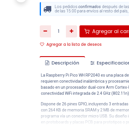
Los pedidos
confirmados
después de las
de las 15:00 para envíos al resto del paí
Agregar al carr
Agregar a la lista de deseos
Descripción
Especificacio
La Raspberry Pi Pico WH RP2040 es una placa d
requieren conectividad inalámbrica y procesamie
basado en un procesador dual-core Arm Cortex-M
conectividad WiFi integrada de 2.4 GHz (802.11n),
Dispone de 26 pines GPIO, incluyendo 3 entradas 
con 264 KB de memoria SRAM y 2 MB de memoria F
programa vía un conector micro USB. Su diseño in
en protoboards y placas PCB para prototipos o pr