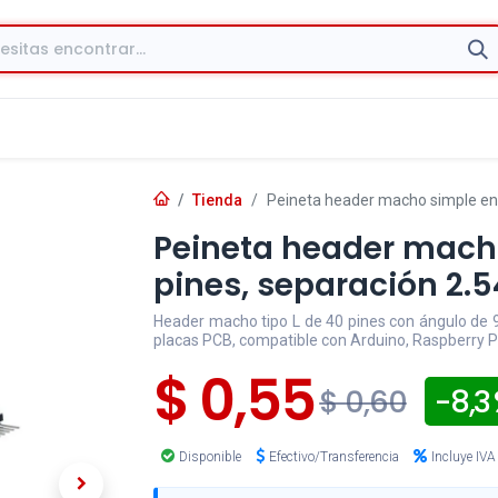
Tienda
Peineta header macho simple en 
Peineta header macho
pines, separación 2
Header macho tipo L de 40 pines con ángulo de 
placas PCB, compatible con Arduino, Raspberry P
$
0,55
- 8,3
$
0,60
Disponible
Efectivo/Transferencia
Incluye IVA