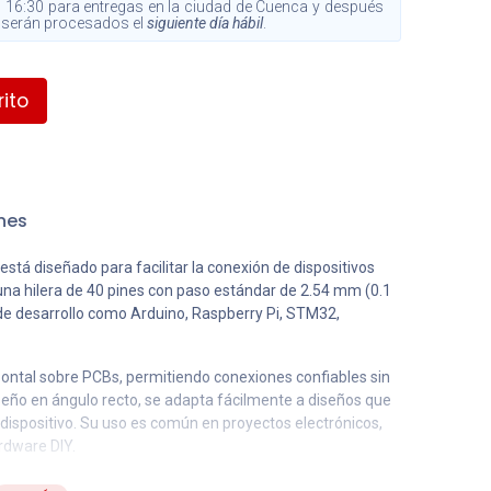
 16:30 para entregas en la ciudad de Cuenca y después
s, serán procesados el
siguiente día hábil
.
ito
nes
stá diseñado para facilitar la conexión de dispositivos
una hilera de 40 pines con paso estándar de 2.54 mm (0.1
de desarrollo como Arduino, Raspberry Pi, STM32,
zontal sobre PCBs, permitiendo conexiones confiables sin
diseño en ángulo recto, se adapta fácilmente a diseños que
 dispositivo. Su uso es común en proyectos electrónicos,
rdware DIY.