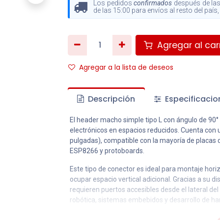
Los pedidos
confirmados
después de las
de las 15:00 para envíos al resto del paí
Agregar al carr
Agregar a la lista de deseos
Descripción
Especificacio
El header macho simple tipo L con ángulo de 90° e
electrónicos en espacios reducidos. Cuenta con 
pulgadas), compatible con la mayoría de placas 
ESP8266 y protoboards.
Este tipo de conector es ideal para montaje hori
ocupar espacio vertical adicional. Gracias a su 
requieren puertos accesibles desde el lateral del
robótica, sistemas embebidos y desarrollo de ha
Características: