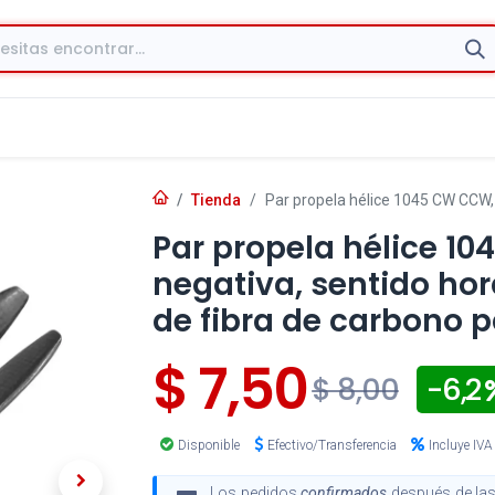
Tienda
Par propela hélice 1045 CW CCW, p
Par propela hélice 10
negativa, sentido hora
de fibra de carbono 
$
7,50
- 6,2
$
8,00
Disponible
Efectivo/Transferencia
Incluye IVA
Los pedidos
confirmados
después de las