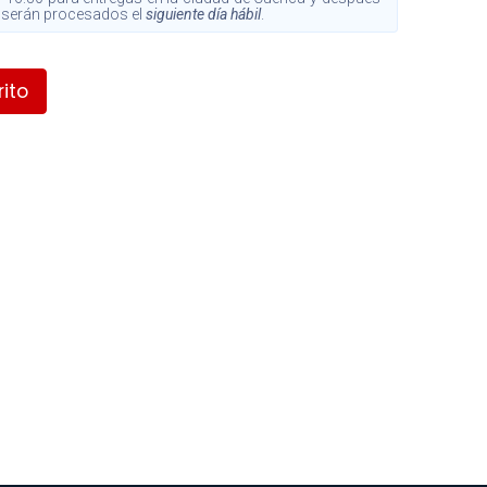
s, serán procesados el
siguiente día hábil
.
ito