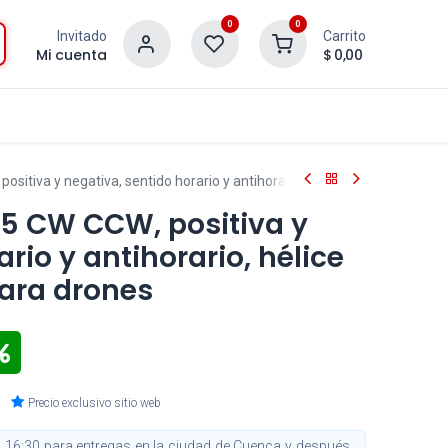
0
0
Invitado
Carrito
Mi cuenta
$
0,00
ositiva y negativa, sentido horario y antihorario, hélice de fibra de ca
45 CW CCW, positiva y
rio y antihorario, hélice
para drones
Precio exclusivo sitio web
 16:30 para entregas en la ciudad de Cuenca y después