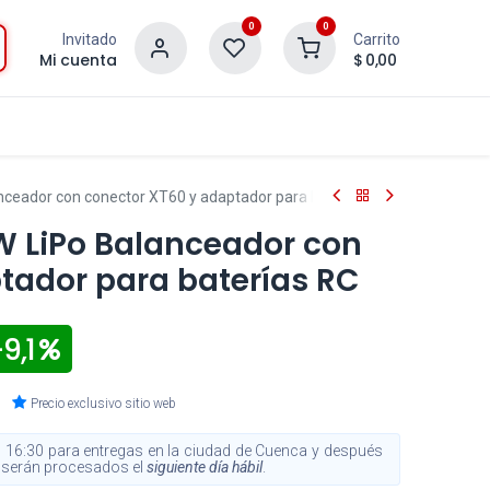
0
0
Invitado
Carrito
Mi cuenta
$
0,00
nceador con conector XT60 y adaptador para baterías RC
W LiPo Balanceador con
tador para baterías RC
 9,1
Precio exclusivo sitio web
 16:30 para entregas en la ciudad de Cuenca y después
s, serán procesados el
siguiente día hábil
.