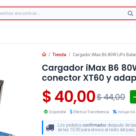
Tienda
Cargador iMax B6 80W LiPo Bala
Cargador iMax B6 80
conector XT60 y adap
$
40,00
-
$
44,00
Disponible
Efectivo/Transferencia
Incluye IVA
Los pedidos
confirmados
después de las
de las 15:00 para envíos al resto del paí