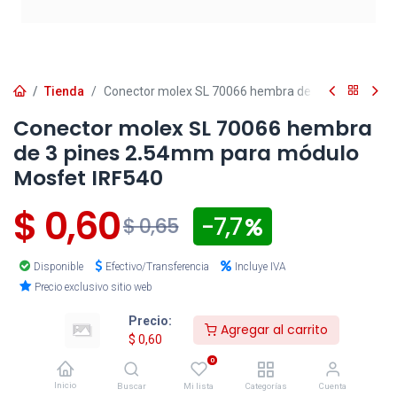
Tienda
Conector molex SL 70066 hembra de 3 pines 2.54m
Conector molex SL 70066 hembra
de 3 pines 2.54mm para módulo
Mosfet IRF540
$
0,60
- 7,7
$
0,65
Disponible
Efectivo/Transferencia
Incluye IVA
Precio exclusivo sitio web
Precio:
Los pedidos
confirmados
después de las 16:30 para
Agregar al carrito
entregas en la ciudad de Cuenca y después de las 15:00
$
0,60
para envíos al resto del país, serán procesados el
0
siguiente día hábil
.
Inicio
Buscar
Mi lista
Categorías
Cuenta