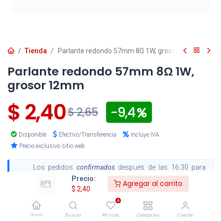
Tienda
Parlante redondo 57mm 8Ω 1W, grosor 12mm
Parlante redondo 57mm 8Ω 1W,
grosor 12mm
$
2,40
- 9,4
$
2,65
Disponible
Efectivo/Transferencia
Incluye IVA
Precio exclusivo sitio web
Los pedidos
confirmados
después de las 16:30 para
entregas en la ciudad de Cuenca y después de las 15:00
Precio:
para envíos al resto del país, serán procesados el
Agregar al carrito
$
2,40
siguiente día hábil
.
0
Inicio
Buscar
Mi lista
Categorías
Cuenta