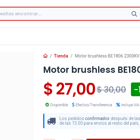
Tienda
Motor brushless BE1806 2300KV s
Motor brushless BE18
$
27,00
-
$
30,00
Disponible
Efectivo/Transferencia
Incluye IVA
Los pedidos
confirmados
después de las
de las 15:00 para envíos al resto del paí