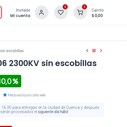
0
0
Invitado
Carrito
Mi cuenta
$
0,00
in escobillas
06 2300KV sin escobillas
 10,0
Precio exclusivo sitio web
 16:30 para entregas en la ciudad de Cuenca y después
s, serán procesados el
siguiente día hábil
.