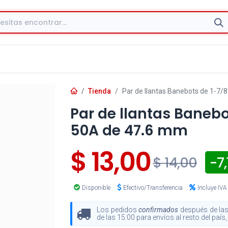
Tienda
Par de llantas Banebots de 1-7/8
Par de llantas Banebot
50A de 47.6 mm
$
13,00
- 7,
$
14,00
Disponible
Efectivo/Transferencia
Incluye IVA
Los pedidos
confirmados
después de las
de las 15:00 para envíos al resto del paí