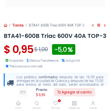
Tienda
BTA41-600B Triac 600V 40A TOP-3
BTA41-600B Triac 600V 40A TOP-3
$
0,95
- 5,0
$
1,00
Disponible
Efectivo/Transferencia
Incluye IVA
Precio exclusivo sitio web
Los pedidos
confirmados
después de las 16:30 para
entregas en la ciudad de Cuenca y después de las 15:00
para envíos al resto del país, serán procesados el
siguiente día hábil
.
Precio:
Agregar al carrito
$
0,95
0
Agregar al carrito
Inicio
Buscar
Mi lista
Categorías
Cuenta