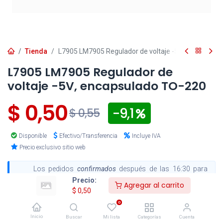
Tienda
L7905 LM7905 Regulador de voltaje -5V, encapsula
L7905 LM7905 Regulador de
voltaje -5V, encapsulado TO-220
$
0,50
- 9,1
$
0,55
Disponible
Efectivo/Transferencia
Incluye IVA
Precio exclusivo sitio web
Los pedidos
confirmados
después de las 16:30 para
entregas en la ciudad de Cuenca y después de las 15:00
Precio:
para envíos al resto del país, serán procesados el
Agregar al carrito
$
0,50
siguiente día hábil
.
0
Inicio
Buscar
Mi lista
Categorías
Cuenta