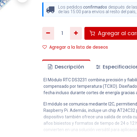
Los pedidos
confirmados
después de las
de las 15:00 para envíos al resto del paí
Agregar al carr
Agregar a la lista de deseos
Descripción
Especificacio
El Módulo RTC DS3231 combina precisión y fiabilid
compensado por temperatura (TCXO). Diseñado p
fecha incluso durante cortes de energía gracias 
El módulo se comunica mediante I2C, permitiend
Raspberry Pi. Además, incluye un chip AT24C32
dispositivo también ofrece una salida de onda 
años bisiestos y formatos de tiempo de 24 o 12 h
convierten en una solución versátil para aplicac