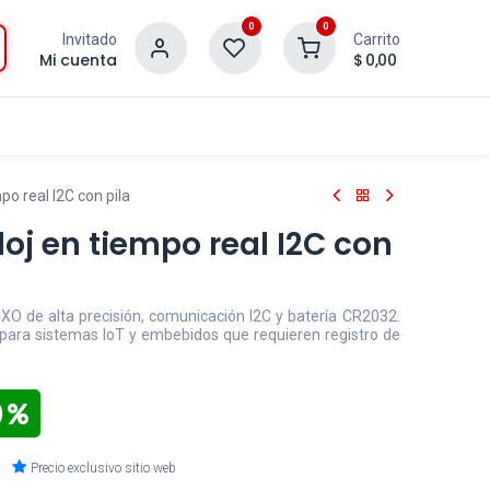
0
0
Invitado
Carrito
Mi cuenta
$
0,00
o real I2C con pila
oj en tiempo real I2C con
XO de alta precisión, comunicación I2C y batería CR2032.
 para sistemas IoT y embebidos que requieren registro de
0
Precio exclusivo sitio web