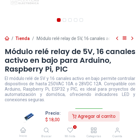
Tienda
Módulo relé relay de 5V, 16 canales activo en bajo pa
Módulo relé relay de 5V, 16 canales
activo en bajo para Arduino,
Raspberry Pi, PIC
El módulo relé de 5V y 16 canales activo en bajo permite controlar
dispositivos de hasta 250VAC 10A o 28VDC 12A. Compatible con
Arduino, Raspberry Pi, ESP32 y PIC, es ideal para proyectos de
automatización y domótica, ofreciendo indicadores LED y
conexiones seguras.
$
18,00
- 5,3
$
19,00
Precio:
Agregar al carrito
$
18,00
0
Disponible
Efectivo/Transferencia
Incluye IVA
Inicio
Precio exclusivo sitio web
Buscar
Mi lista
Categorías
Cuenta