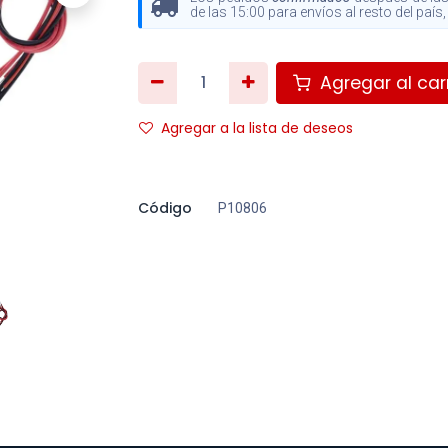
de las 15:00 para envíos al resto del paí
Agregar al carr
Agregar a la lista de deseos
Código
P10806