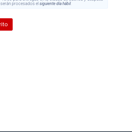
s, serán procesados el
siguiente día hábil
.
ito