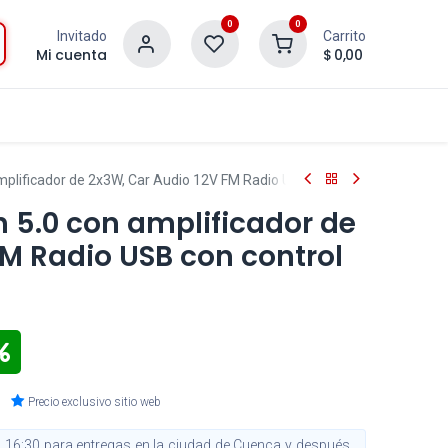
0
0
Invitado
Carrito
Mi cuenta
$
0,00
plificador de 2x3W, Car Audio 12V FM Radio USB con control remoto
 5.0 con amplificador de
FM Radio USB con control
Precio exclusivo sitio web
 16:30 para entregas en la ciudad de Cuenca y después