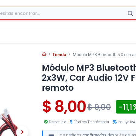
Tienda
Módulo MP3 Bluetooth 5.0 con am
Módulo MP3 Bluetooth
2x3W, Car Audio 12V 
remoto
$
8,00
- 11,1
$
9,00
Disponible
Efectivo/Transferencia
Incluye IVA
Los pedidos
confirmados
después de las