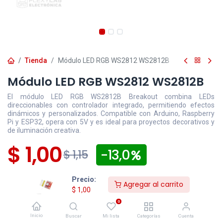
Tienda
Módulo LED RGB WS2812 WS2812B
Módulo LED RGB WS2812 WS2812B
El módulo LED RGB WS2812B Breakout combina LEDs
direccionables con controlador integrado, permitiendo efectos
dinámicos y personalizados. Compatible con Arduino, Raspberry
Pi y ESP32, opera con 5V y es ideal para proyectos decorativos y
de iluminación creativa.
$
1,00
- 13,0
$
1,15
Disponible
Efectivo/Transferencia
Incluye IVA
Precio:
Agregar al carrito
Precio exclusivo sitio web
$
1,00
0
Los pedidos
confirmados
después de las 16:30 para
Inicio
Buscar
Mi lista
Categorías
Cuenta
entregas en la ciudad de Cuenca y después de las 15:00