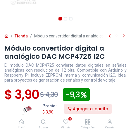
Tienda
Módulo convertidor digital a analógico DAC MCP4725
Módulo convertidor digital a
analógico DAC MCP4725 I2C
El módulo DAC MCP4725 convierte datos digitales en señales
analógicas con resolución de 12 bits. Compatible con Arduino y
Raspberry Pi, incluye EEPROM interna y comunicación I2C, ideal
para proyectos de generación de señales y control de voltaje.
$
3,90
- 9,3
$
4,30
Precio:
Disponible
Efectivo/Transferencia
Incluye IVA
Agregar al carrito
$
3,90
Precio exclusivo sitio web
0
Los pedidos
confirmados
después de las 16:30 para
Inicio
Buscar
Mi lista
Categorías
Cuenta