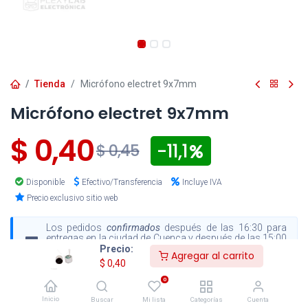
Tienda
Micrófono electret 9x7mm
Micrófono electret 9x7mm
$
0,40
- 11,1
$
0,45
Disponible
Efectivo/Transferencia
Incluye IVA
Precio exclusivo sitio web
Los pedidos
confirmados
después de las 16:30 para
entregas en la ciudad de Cuenca y después de las 15:00
para envíos al resto del país, serán procesados el
Precio:
Agregar al carrito
siguiente día hábil
.
$
0,40
0
Inicio
Buscar
Mi lista
Categorías
Cuenta
Agregar al carrito