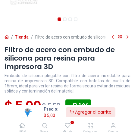
Tienda
Filtro de acero con embudo de silicona para resina 
Filtro de acero con embudo de
silicona para resina para
impresora 3D
Embudo de silicona plegable con filtro de acero inoxidable para
resina de impresoras 3D. Compatible con botellas de cuello de
15mm, ideal para verter resina de forma segura evitando residuos
sólidos y contaminación del material.
$
5,00
- 9,1
$
5,50
Precio:
Agregar al carrito
$
5,00
Disponible
Efectivo/Transferencia
Incluye IVA
0
Precio exclusivo sitio web
Inicio
Buscar
Mi lista
Categorías
Cuenta