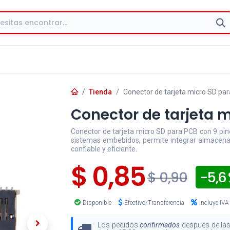
Tienda
Conector de tarjeta micro SD pa
Conector de tarjeta 
Conector de tarjeta micro SD para PCB con 9 pine
sistemas embebidos, permite integrar almacena
confiable y eficiente.
$
0,85
- 5,6
$
0,90
Disponible
Efectivo/Transferencia
Incluye IVA
Los pedidos
confirmados
después de las