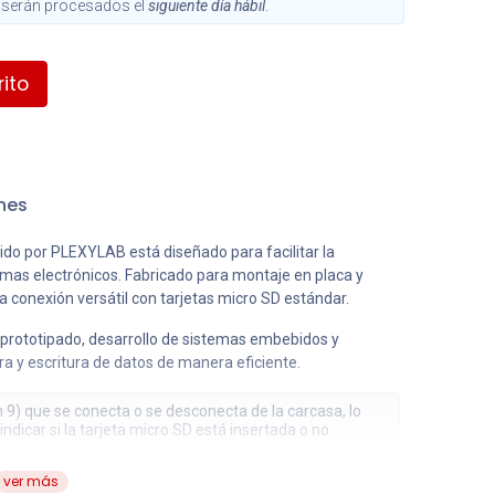
s, serán procesados el
siguiente día hábil
.
ito
nes
uido por PLEXYLAB está diseñado para facilitar la
mas electrónicos. Fabricado para montaje en placa y
 conexión versátil con tarjetas micro SD estándar.
 prototipado, desarrollo de sistemas embebidos y
ra y escritura de datos de manera eficiente.
n 9) que se conecta o se desconecta de la carcasa, lo
ndicar si la tarjeta micro SD está insertada o no
ver más