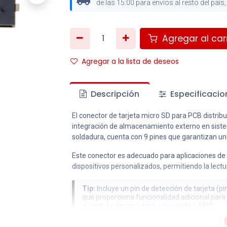
de las 15:00 para envíos al resto del paí
Agregar al carr
Agregar a la lista de deseos
Descripción
Especificacio
El conector de tarjeta micro SD para PCB distrib
integración de almacenamiento externo en siste
soldadura, cuenta con 9 pines que garantizan una
Este conector es adecuado para aplicaciones de
dispositivos personalizados, permitiendo la lectu
Tip:
Incluye un pin de detección de tarjeta (pi
que proporciona funcionalidad adicional para i
cuando la carcasa está conectada a
GND
.