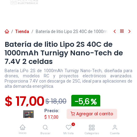
Tienda
Batería de litio Lipo 2S 40C de 1000mAh Turnigy Nan
Batería de litio Lipo 2S 40C de
1000mAh Turnigy Nano-Tech de
7.4V 2 celdas
Batería LiPo 2S de 1000mAh Turnigy Nano-Tech, diseñada para
drones, modelos RC y proyectos electrónicos avanzados.
Proporciona 7.4V con descarga de 25C, ideal para aplicaciones de
alta demanda energética.
$
17,00
- 5,6
$
18,00
Precio:
Agregar al carrito
Disponible
Efectivo/Transferencia
Incluye IVA
$
17,00
Precio exclusivo sitio web
0
Inicio
Buscar
Mi lista
Categorías
Cuenta
Los pedidos
confirmados
después de las 16:30 para