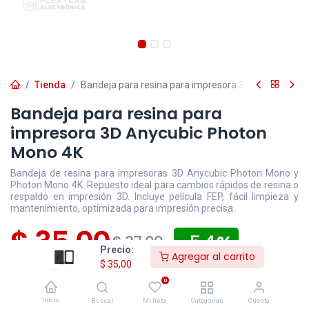
Tienda
Bandeja para resina para impresora 3D Anycubic P
Bandeja para resina para
impresora 3D Anycubic Photon
Mono 4K
Bandeja de resina para impresoras 3D Anycubic Photon Mono y
Photon Mono 4K. Repuesto ideal para cambios rápidos de resina o
respaldo en impresión 3D. Incluye película FEP, fácil limpieza y
mantenimiento, optimizada para impresión precisa.
$
35,00
- 5,4
$
37,00
Precio:
Agregar al carrito
$
35,00
Disponible
Efectivo/Transferencia
Incluye IVA
0
Precio exclusivo sitio web
Inicio
Buscar
Mi lista
Categorías
Cuenta