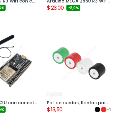
Arduino UNO R3 WiFi con chip ATmega328P SMD, ESP8266 y driver CH340, incluye cable
Arduino MEGA 2560 R3 WiFi con chip ATmega2560, ESP8266 y driver CH340, incluye cable USB
ar al carrito
Agregar al carrito
$
23,00
3
- 8,0
Módulo ESP32U con conector micro USB, driver CP2102, WiFi, Bluetooth, DevKitC ESP32-WROOM-32U, 38 pines (incluye antena)
Par de ruedas, llantas para Minisumo (24x23 mm (MiniBlack))
ar al carrito
Agregar al carrito
$
13,50
5
+1