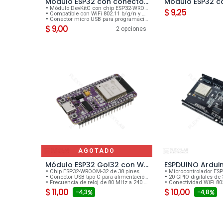
Módulo ESP32 con conector micro USB, driver CP2102, WiFi, Bluetooth, DevKitC ESP32-WROOM-32
Agregar al carrito
Módulo DevKitC con chip ESP32-WROOM-32.
$
9,25
Compatible con WiFi 802.11 b/g/n y Bluetooth v4.2.
Conector micro USB para programación y alimentación.
$
9,00
2 opciones
AGOTADO
Módulo ESP32 Go!32 con WiFi Bluetooth y USB tipo C de 38 pines ESP32-WROOM-32
Agregar al
Chip ESP32-WROOM-32 de 38 pines.
Microcontrolador ESP32 en 
Conector USB tipo C para alimentación y programación.
20 GPIO digitales de 3.3V con sopo
Frecuencia de reloj de 80 MHz a 240 MHz.
Conectividad WiFi 80
$
11,00
$
10,00
- 4,3
- 4,8