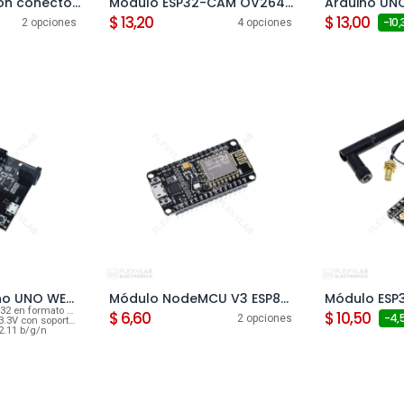
Módulo ESP32 con conector USB tipo C, driver CP2102, WiFi, Bluetooth, DevKitC ESP32-WROOM-32
Módulo ESP32-CAM OV2640 2MP, WiFi, Bluetooth
Agregar al carrito
Agreg
$
13,20
$
13,00
- 10,
2 opciones
4 opciones
ESPDUINO Arduino UNO WEMOS D1 ESP32, WiFi y Bluetooth
Módulo NodeMCU V3 ESP8266 Lua WiFi
 carrito
Agregar al carrito
Agreg
formato Arduino UNO
$
6,60
$
10,50
- 4,
2 opciones
rte PWM e interrupciones
2.11 b/g/n