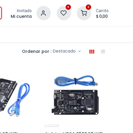
0
0
Invitado
Carrito
Mi cuenta
$
0,00
Destacado
Ordenar por :